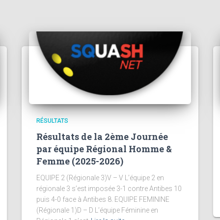
RÉSULTATS
Résultats de la 2ème Journée
par équipe Régional Homme &
Femme (2025-2026)
EQUIPE 2 (Régionale 3)V – V L’équipe 2 en
régionale 3 s’est imposée 3-1 contre Antibes 10
puis 4-0 face à Antibes 8. EQUIPE FEMININE
(Régionale 1)D – D L’équipe Féminine en