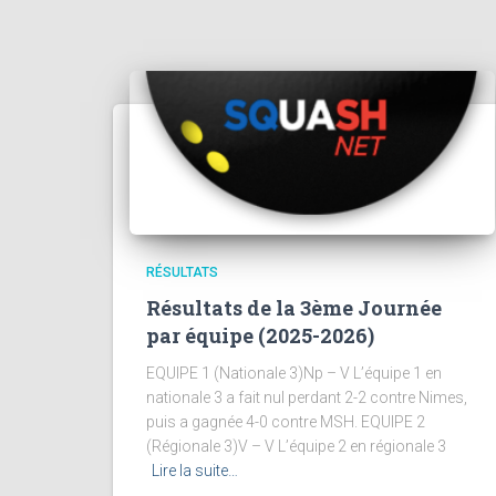
RÉSULTATS
Résultats de la 3ème Journée
par équipe (2025-2026)
EQUIPE 1 (Nationale 3)Np – V L’équipe 1 en
nationale 3 a fait nul perdant 2-2 contre Nimes,
puis a gagnée 4-0 contre MSH. EQUIPE 2
(Régionale 3)V – V L’équipe 2 en régionale 3
Lire la suite…