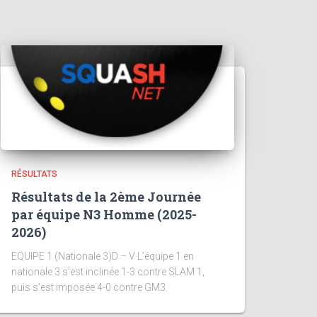
RÉSULTATS
Résultats de la 2ème Journée
par équipe N3 Homme (2025-
2026)
EQUIPE 1 (Nationale 3)D – V L’équipe 1 en
nationale 3 s’est inclinée 1-3 contre SLAM 1,
puis s’est imposée 4-0 contre GM3.