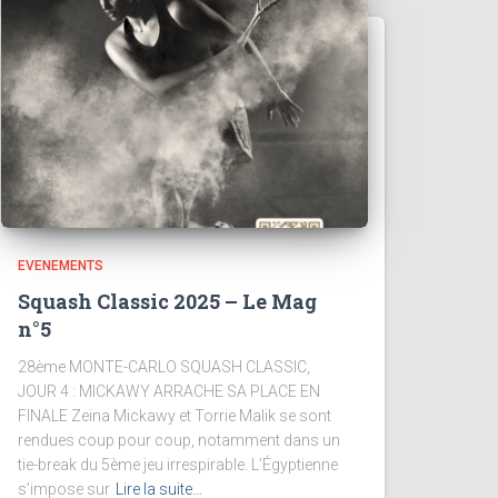
EVENEMENTS
Squash Classic 2025 – Le Mag
n°5
28ème MONTE-CARLO SQUASH CLASSIC,
JOUR 4 : MICKAWY ARRACHE SA PLACE EN
FINALE Zeina Mickawy et Torrie Malik se sont
rendues coup pour coup, notamment dans un
tie-break du 5ème jeu irrespirable. L’Égyptienne
s’impose sur
Lire la suite…