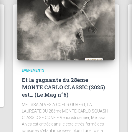
EVENEMENTS
Et la gagnante du 28ème
MONTE CARLO CLASSIC (2025)
est… (Le Mag n°6)
MELISSA ALVES A COEUR OUVERT, LA
LAUREATE DU 28ème MONTE-CARLO SQUASH
CLASSIC SE CONFIE Vendredi dernier, Mélissa
Alves est entrée dans le cercle très fermé des
joueuses s’étant imposées plus d’une fois à