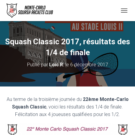
D
É
P
L
I
Squash Classic 2017, résultats des
E
R
1/4 de finale
L
A
Publié par
Loïc R.
le
6 décembre 2017
N
A
V
I
G
A
Au terme de la troisième journée du
22ème Monte-Carlo
T
Squash Classic
, voici les résultats des 1/4 de finale.
I
O
Félicitation aux 4 joueuses qualifiées pour les 1/2.
N