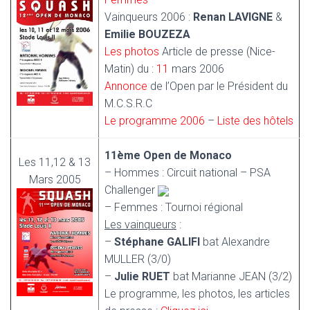
Vainqueurs 2006 :
Renan LAVIGNE
&
Emilie BOUZEZA
Les photos
Article de presse (Nice-
Matin) du :
11
mars 2006
Annonce
de l’Open par le Président du
M.C.S.R.C
Le programme 2006
–
Liste des hôtels
11ème Open de Monaco
Les 11,12 & 13
– Hommes : Circuit national – PSA
Mars 2005
Challenger
– Femmes : Tournoi régional
Les vainqueurs
:
–
Stéphane GALIFI
bat Alexandre
MULLER (3/0)
–
Julie RUET
bat Marianne JEAN (3/2)
Le programme, les photos, les articles