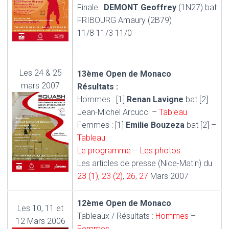
Finale :
DEMONT Geoffrey
(1N27) bat
FRIBOURG Amaury (2B79)
11/8 11/3 11/0
Les 24 & 25
13ème Open de Monaco
mars 2007
Résultats :
Hommes : [1]
Renan Lavigne
bat [2]
Jean-Michel Arcucci –
Tableau
Femmes : [1]
Emilie Bouzeza
bat [2] –
Tableau
Le programme
–
Les photos
Les articles de presse (Nice-Matin) du :
23 (1)
,
23 (2)
,
26
,
27
Mars 2007
12ème Open de Monaco
Les 10, 11 et
Tableaux / Résultats :
Hommes
–
12 Mars 2006
Femmes