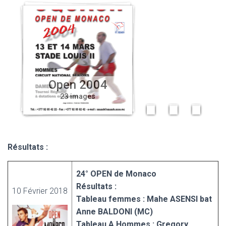
0
0
1
0
0
1
3
2
1
1
1
i
i
i
m
m
m
a
a
a
g
Open 2004
g
g
e
23 images
e
e
s
Résultats :
24° OPEN de Monaco
Résultats :
10 Février 2018
Tableau femmes : Mahe ASENSI bat
Anne BALDONI (MC)
Tableau A Hommes : Gregory