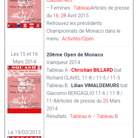
Classement
– Femmes :
Tableau
Articles de presse
du
16
,
28
Avril 2015
Retrouvez les précédents
Championnats de Monaco dans le
menu :
Activités/Open
Les 15 et 16
20ème Open de Monaco
Mars 2014
Vainqueur 2014 :
Tableau A :
Christian BILLARD
bat
Richard CLAVEL 11-8 / 11-5 / 11-5
Tableau B :
Lilian VIMALDEMURS
bat
Giacomo BERGAGLIO 11-6 / 11-8 /
11-8
Articles de presse du
20
Mars
2014
Résultats :
Tableau A
–
Tableau B
Le 19/03/2013