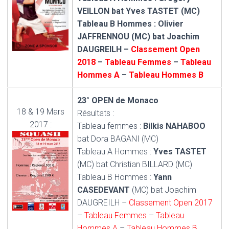
VEILLON bat Yves TASTET (MC)
Tableau B Hommes : Olivier
JAFFRENNOU (MC) bat Joachim
DAUGREILH –
Classement Open
2018
–
Tableau Femmes
–
Tableau
Hommes A
–
Tableau Hommes B
23° OPEN de Monaco
18 & 19 Mars
Résultats :
2017 :
Tableau femmes :
Bilkis NAHABOO
bat Dora BAGANI (MC)
Tableau A Hommes :
Yves TASTET
(MC) bat Christian BILLARD (MC)
Tableau B Hommes :
Yann
CASEDEVANT
(MC) bat Joachim
DAUGREILH
–
Classement Open 2017
–
Tableau Femmes
–
Tableau
Hommes A
–
Tableau Hommes B