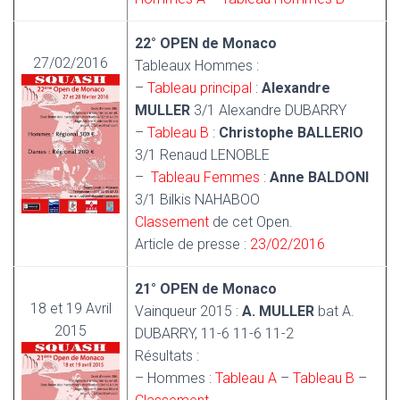
22° OPEN de Monaco
27/02/2016
Tableaux Hommes :
–
Tableau principal
:
Alexandre
MULLER
3/1 Alexandre DUBARRY
–
Tableau B
:
Christophe BALLERIO
3/1 Renaud LENOBLE
–
Tableau Femmes
:
Anne BALDONI
3/1 Bilkis NAHABOO
Classement
de cet Open.
Article de presse :
23/02/2016
21° OPEN de Monaco
18 et 19 Avril
Vainqueur 2015 :
A. MULLER
bat A.
2015
DUBARRY, 11-6 11-6 11-2
Résultats :
– Hommes :
Tableau A
–
Tableau B
–