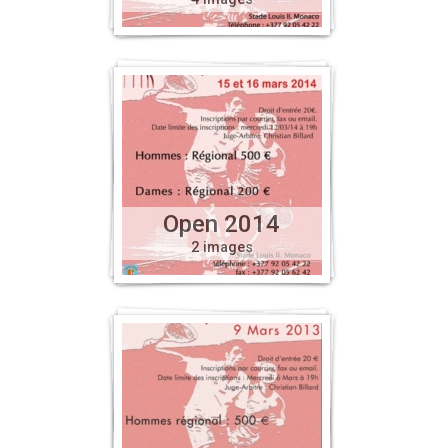
Open 2014
2 images
O
p