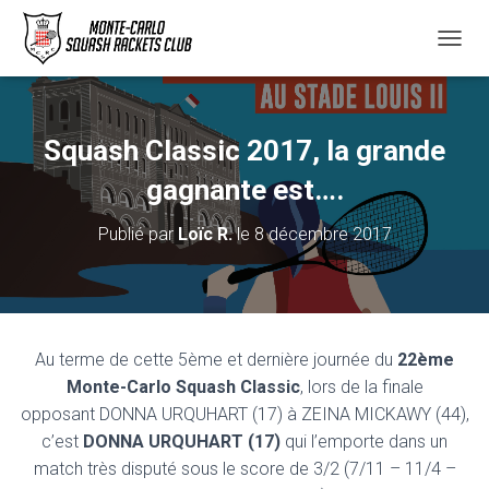
D
É
P
L
I
Squash Classic 2017, la grande
E
R
gagnante est….
L
A
Publié par
Loïc R.
le
8 décembre 2017
N
A
V
I
G
A
Au terme de cette 5ème et dernière journée du
22ème
T
Monte-Carlo Squash Classic
, lors de la finale
I
O
opposant
DONNA URQUHART (17) à ZEINA MICKAWY (44),
N
c’est
DONNA URQUHART (17)
qui l’emporte dans un
match très disputé sous le score de 3/2 (7/11 – 11/4 –