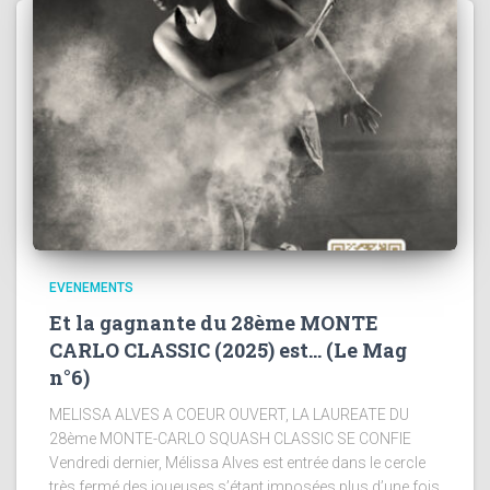
EVENEMENTS
Et la gagnante du 28ème MONTE
CARLO CLASSIC (2025) est… (Le Mag
n°6)
MELISSA ALVES A COEUR OUVERT, LA LAUREATE DU
28ème MONTE-CARLO SQUASH CLASSIC SE CONFIE
Vendredi dernier, Mélissa Alves est entrée dans le cercle
très fermé des joueuses s’étant imposées plus d’une fois