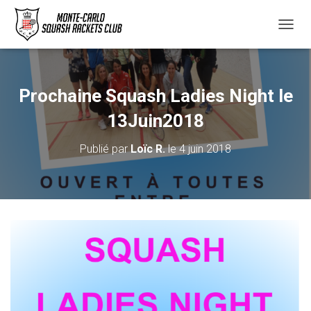
D
É
P
L
I
Prochaine Squash Ladies Night le
E
R
13Juin2018
L
A
Publié par
Loïc R.
le
4 juin 2018
N
A
V
I
G
A
T
I
O
N