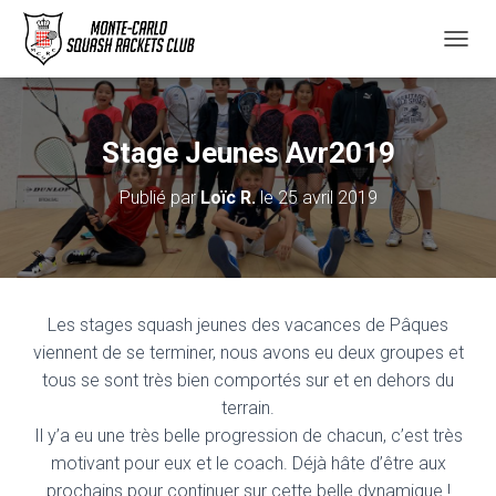
D
É
P
L
I
Stage Jeunes Avr2019
E
R
Publié par
Loïc R.
le
25 avril 2019
L
A
N
A
V
I
Les stages squash jeunes des vacances de Pâques
G
A
viennent de se terminer, nous avons eu deux groupes et
T
tous se sont très bien comportés sur et en dehors du
I
terrain.
O
Il y’a eu une très belle progression de chacun, c’est très
N
motivant pour eux et le coach. Déjà hâte d’être aux
prochains pour continuer sur cette belle dynamique !