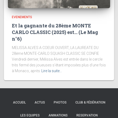
EVENEMENTS
Et la gagnante du 28ème MONTE
CARLO CLASSIC (2025) est… (Le Mag
n°6)
MELISSA ALVES A COEUR OUVERT, LA LAUREATE DU
28ème MONTE-CARLO SQUASH CLASSIC SE CONFIE
Vendredi dernier, Mélissa Alves est entrée dans le cercle
très fermé des joueuses s’étant imposées plus d’une fois
à Monaco, après
Lire la suite…
ACCUEIL
ACTUS
PHOTOS
CLUB & FÉDÉRATION
LES EQUIPES
ANIMATIONS
RESERVATION