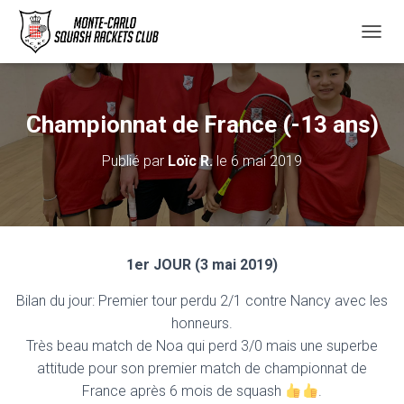
D
É
P
L
I
Championnat de France (-13 ans)
E
R
Publié par
Loïc R.
le
6 mai 2019
L
A
N
A
V
I
1er JOUR (3 mai 2019)
G
A
Bilan du jour: Premier tour perdu 2/1 contre Nancy avec les
T
I
honneurs.
O
Très beau match de Noa qui perd 3/0 mais une superbe
N
attitude pour son premier match de championnat de
France après 6 mois de squash
.