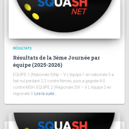
RÉSULTATS
Résultats de la 3ème Journée par
équipe (2025-2026)
EQUIPE 1 (Nationale 3)Np – V L’équipe 1 en nationale 3 a
fait nul perdant 2-2 contre Nimes, puis a gagnée 4-0
contre MSH. EQUIPE 2 (Régionale 3)V – V L’équipe 2 en
régionale 3
Lire la suite…