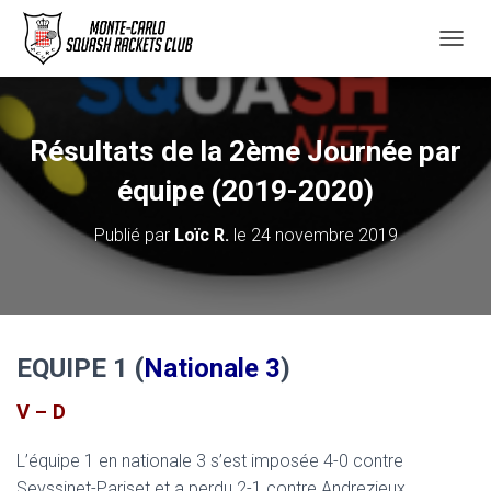
D
É
P
L
I
Résultats de la 2ème Journée par
E
R
équipe (2019-2020)
L
A
Publié par
Loïc R.
le
24 novembre 2019
N
A
V
I
G
A
EQUIPE 1 (
Nationale 3
)
T
I
V – D
O
N
L’équipe 1 en nationale 3 s’est imposée 4-0 contre
Seyssinet-Pariset et a perdu 2-1 contre Andrezieux.