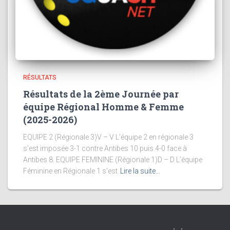
RÉSULTATS
Résultats de la 2ème Journée par
équipe Régional Homme & Femme
(2025-2026)
EQUIPE 2 (Régionale 3)V – V L’équipe 2 en régionale 3
s’est imposée 3-1 contre Antibes 10 puis 4-0 face à
Antibes 8. EQUIPE FEMININE (Régionale 1)D – D L’équipe
Féminine en Régionale 1 s’est
Lire la suite…