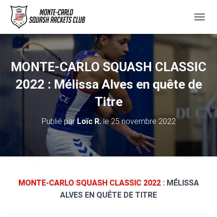
D
É
P
L
I
MONTE-CARLO SQUASH CLASSIC
E
R
2022 : Mélissa Alves en quête de
L
A
Titre
N
A
Publié par
Loïc R.
le
25 novembre 2022
V
I
G
A
T
I
O
MONTE-CARLO SQUASH CLASSIC 2022
: MÉLISSA
N
ALVES EN QUÊTE DE TITRE