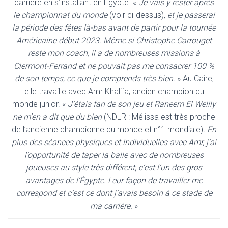
carrière en s’installant en Égypte. «
Je vais y rester après
le championnat du monde
(voir ci-dessus),
et je passerai
la période des fêtes là-bas avant de partir pour la tournée
Américaine début 2023. Même si Christophe Carrouget
reste mon coach, il a de nombreuses missions à
Clermont-Ferrand et ne pouvait pas me consacrer 100 %
de son temps, ce que je comprends très bien.
» Au Caire,
elle travaille avec Amr Khalifa, ancien champion du
monde junior. «
J’étais fan de son jeu et Raneem El Welily
ne m’en a dit que du bien
(NDLR : Mélissa est très proche
de l’ancienne championne du monde et n°1 mondiale)
. En
plus des séances physiques et individuelles avec Amr, j’ai
l’opportunité de taper la balle avec de nombreuses
joueuses au style très différent, c’est l’un des gros
avantages de l’Égypte. Leur façon de travailler me
correspond et c’est ce dont j’avais besoin à ce stade de
ma carrière.
»