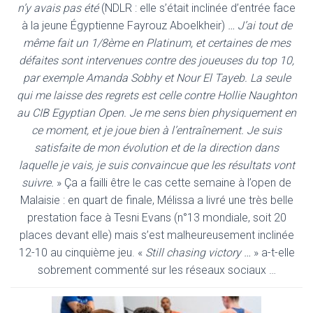
n’y avais pas été
(NDLR : elle s’était inclinée d’entrée face
à la jeune Égyptienne Fayrouz Aboelkheir)
… J’ai tout de
même fait un 1/8ème en Platinum, et certaines de mes
défaites sont intervenues contre des joueuses du top 10,
par exemple Amanda Sobhy et Nour El Tayeb. La seule
qui me laisse des regrets est celle contre Hollie Naughton
au CIB Egyptian Open. Je me sens bien physiquement en
ce moment, et je joue bien à l’entraînement. Je suis
satisfaite de mon évolution et de la direction dans
laquelle je vais, je suis convaincue que les résultats vont
suivre.
» Ça a failli être le cas cette semaine à l’open de
Malaisie : en quart de finale, Mélissa a livré une très belle
prestation face à Tesni Evans (n°13 mondiale, soit 20
places devant elle) mais s’est malheureusement inclinée
12-10 au cinquième jeu. «
Still chasing victory …
» a-t-elle
sobrement commenté sur les réseaux sociaux …