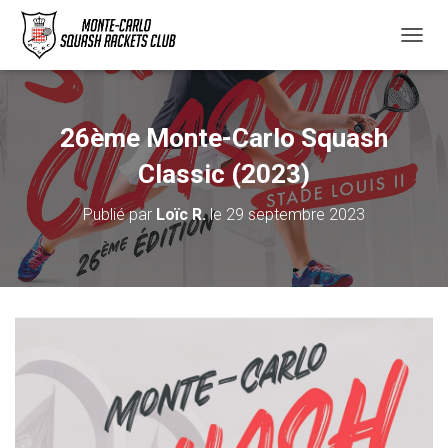
D
É
P
L
I
26ème Monte-Carlo Squash
E
R
Classic (2023)
L
A
Publié par
Loïc R.
le
29 septembre 2023
N
A
V
I
G
A
T
I
O
N