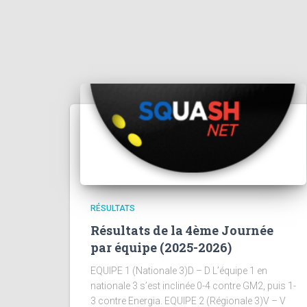
RÉSULTATS
Résultats de la 4ème Journée
par équipe (2025-2026)
EQUIPE 1 (Nationale 3)D – D L’équipe 1 en
nationale 3 s’est inclinée 0-4 contre GM2, puis 1-
3 contre Energia. EQUIPE 2 (Régionale 3)V – V