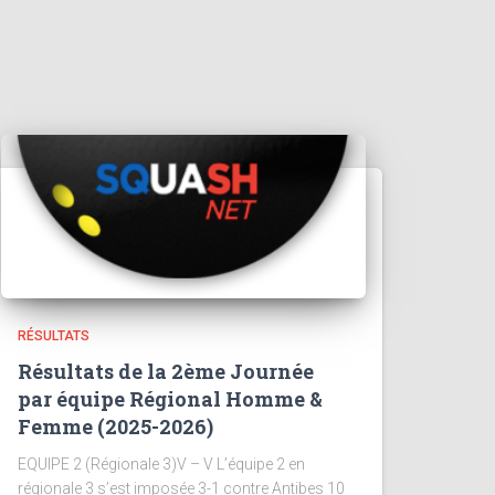
RÉSULTATS
Résultats de la 2ème Journée
par équipe Régional Homme &
Femme (2025-2026)
EQUIPE 2 (Régionale 3)V – V L’équipe 2 en
régionale 3 s’est imposée 3-1 contre Antibes 10