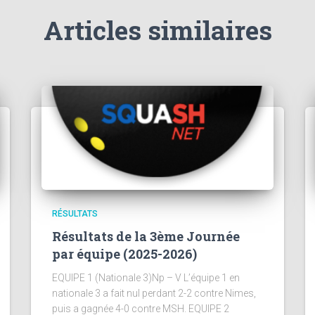
Articles similaires
RÉSULTATS
Résultats de la 3ème Journée
par équipe (2025-2026)
EQUIPE 1 (Nationale 3)Np – V L’équipe 1 en
nationale 3 a fait nul perdant 2-2 contre Nimes,
puis a gagnée 4-0 contre MSH. EQUIPE 2