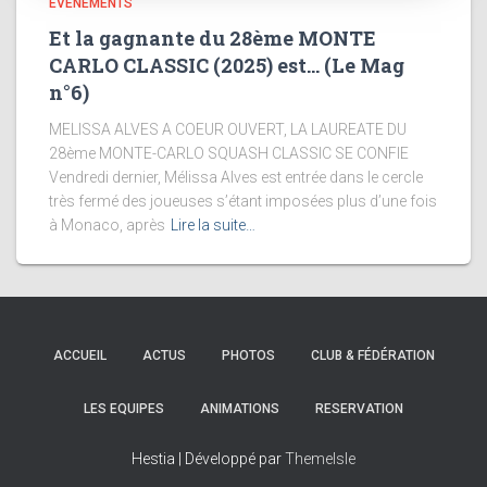
EVENEMENTS
Et la gagnante du 28ème MONTE
CARLO CLASSIC (2025) est… (Le Mag
n°6)
MELISSA ALVES A COEUR OUVERT, LA LAUREATE DU
28ème MONTE-CARLO SQUASH CLASSIC SE CONFIE
Vendredi dernier, Mélissa Alves est entrée dans le cercle
très fermé des joueuses s’étant imposées plus d’une fois
à Monaco, après
Lire la suite…
ACCUEIL
ACTUS
PHOTOS
CLUB & FÉDÉRATION
LES EQUIPES
ANIMATIONS
RESERVATION
Hestia | Développé par
ThemeIsle