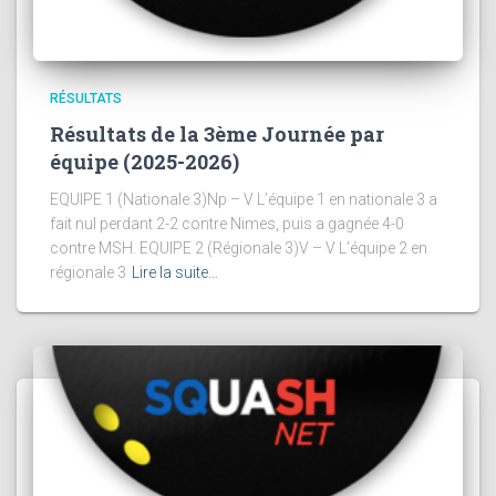
RÉSULTATS
Résultats de la 3ème Journée par
équipe (2025-2026)
EQUIPE 1 (Nationale 3)Np – V L’équipe 1 en nationale 3 a
fait nul perdant 2-2 contre Nimes, puis a gagnée 4-0
contre MSH. EQUIPE 2 (Régionale 3)V – V L’équipe 2 en
régionale 3
Lire la suite…