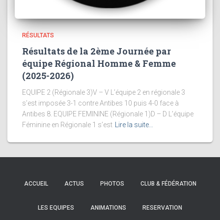
RÉSULTATS
Résultats de la 2ème Journée par
équipe Régional Homme & Femme
(2025-2026)
EQUIPE 2 (Régionale 3)V – V L’équipe 2 en régionale 3
s’est imposée 3-1 contre Antibes 10 puis 4-0 face à
Antibes 8. EQUIPE FEMININE (Régionale 1)D – D L’équipe
Féminine en Régionale 1 s’est
Lire la suite…
ACCUEIL
ACTUS
PHOTOS
CLUB & FÉDÉRATION
LES EQUIPES
ANIMATIONS
RESERVATION