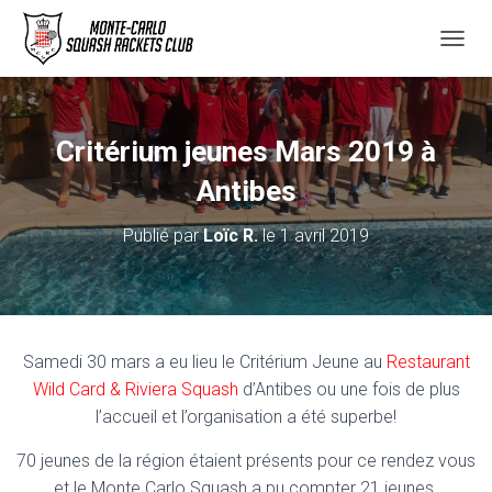
D
É
P
L
I
Critérium jeunes Mars 2019 à
E
R
Antibes
L
A
Publié par
Loïc R.
le
1 avril 2019
N
A
V
I
G
A
Samedi 30 mars a eu lieu le Critérium Jeune au
Restaurant
T
Wild Card & Riviera Squash
d’Antibes ou une fois de plus
I
O
l’accueil et l’organisation a été superbe!
N
70 jeunes de la région étaient présents pour ce rendez vous
et le Monte Carlo Squash a pu compter 21 jeunes.