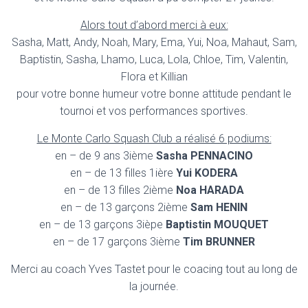
Alors tout d’abord merci à eux:
Sasha, Matt, Andy, Noah, Mary, Ema, Yui, Noa, Mahaut, Sam,
Baptistin, Sasha, Lhamo, Luca, Lola, Chloe, Tim, Valentin,
Flora et Killian
pour votre bonne humeur votre bonne attitude pendant le
tournoi et vos performances sportives.
Le Monte Carlo Squash Club a réalisé 6 podiums:
en – de 9 ans 3ième
Sasha PENNACINO
en – de 13 filles 1ière
Yui KODERA
en – de 13 filles 2ième
Noa HARADA
en – de 13 garçons 2ième
Sam HENIN
en – de 13 garçons 3ièpe
Baptistin MOUQUET
en – de 17 garçons 3ième
Tim BRUNNER
Merci au coach Yves Tastet pour le coacing tout au long de
la journée.